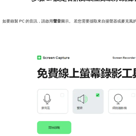
如要錄製 PC 的音訊，請啟用
聲音
圖示。 若您需要擷取來自揚聲器或麥克風