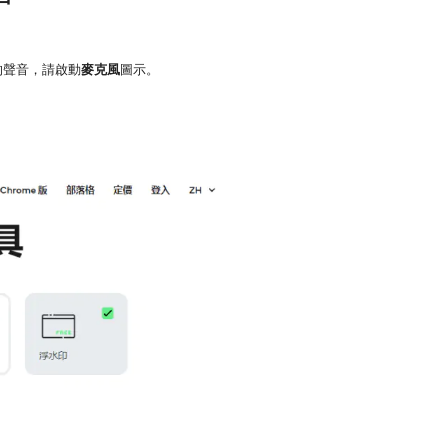
的聲音，請啟動
麥克風
圖示。