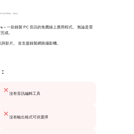
ure – 一款錄製 PC 音訊的免費線上應用程式。 無論是需
鬆完成。
訊與影片。 並支援錄製網路攝影機。
：
沒有音訊編輯工具
沒有輸出格式可供選擇