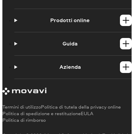
Prodotti online
Registratore di schermo online
Registratore di webcam online
Guida
Contattate l'assistenza
Blog
Azienda
Chi siamo
Contattaci
Termini di utilizzo
Politica di tutela della privacy online
Politica di spedizione e restituzione
EULA
Politica di rimborso