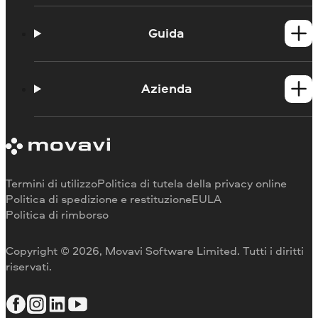
Registratore di schermo online
Registratore di webcam online
Guida
Contattate l'assistenza
Blog
Azienda
Chi siamo
Contattaci
Termini di utilizzo
Politica di tutela della privacy online
Politica di spedizione e restituzione
EULA
Politica di rimborso
Copyright © 2026, Movavi Software Limited. Tutti i diritti
riservati.